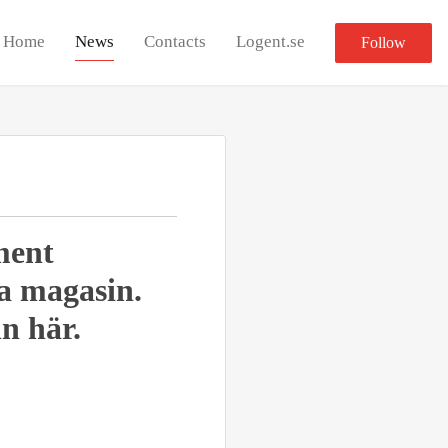
Home
News
Contacts
Logent.se
Follow
ment
ga magasin.
n här.