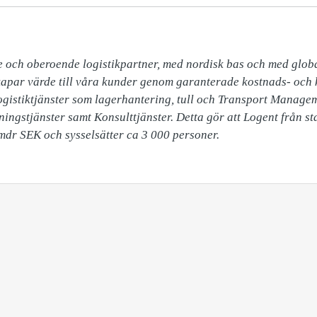
 och oberoende logistikpartner, med nordisk bas och med globala
kapar värde till våra kunder genom garanterade kostnads- och kv
ogistiktjänster som lagerhantering, tull och Transport Manage
gstjänster samt Konsulttjänster. Detta gör att Logent från star
mdr SEK och sysselsätter ca 3 000 personer.