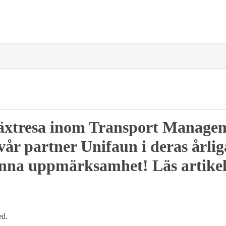
lväxtresa inom Transport Manage
vår partner Unifaun i deras årli
enna uppmärksamhet! Läs artikel
ed.